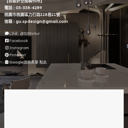
【谷設計空間製作所】
電話 :
03-338-4289
桃園市桃園區力行路328巷21號
信箱 :
gu.spdesign@gmail.com
LINE: @323hntur
Facebook
Instagram
Pinterest
Google諮詢表單 點此