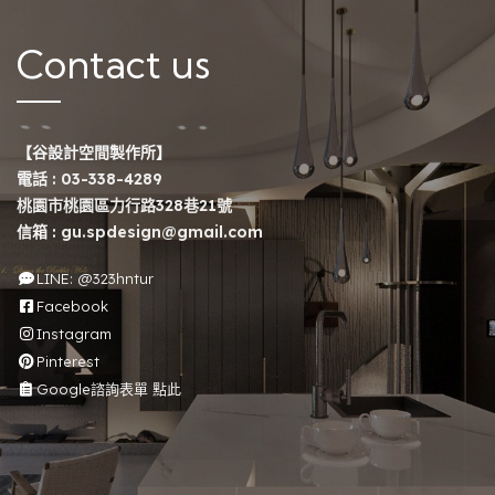
Contact us
【谷設計空間製作所】
電話 :
03-338-4289
桃園市桃園區力行路328巷21號
信箱 :
gu.spdesign@gmail.com
LINE: @323hntur
Facebook
Instagram
Pinterest
Google諮詢表單 點此