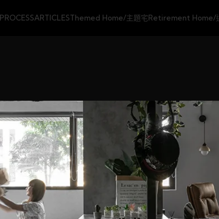
PROCESS
ARTICLES
Themed Home/主題宅
Retirement Hom