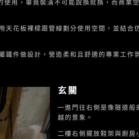
久的使用，畢竟裝潢不可能說換就換，而商業
用天花板裸樑跟管線劃分使用空間，並結合
屬鐵件做設計，營造柔和且舒適的專業工作
玄關
一進門往右側是像隧道般
越的景象。
二樓右側擺放鞋架與廚房